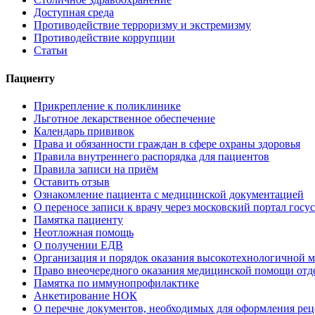
Доступная среда
Противодействие терроризму и экстремизму
Противодействие коррупции
Статьи
Пациенту
Прикрепление к поликлинике
Льготное лекарственное обеспечение
Календарь прививок
Права и обязанности граждан в сфере охраны здоровья
Правила внутреннего распорядка для пациентов
Правила записи на приём
Оставить отзыв
Ознакомление пациента с медицинской документацией
О переносе записи к врачу через московский портал госу
Памятка пациенту
Неотложная помощь
О получении ЕДВ
Организация и порядок оказания высокотехнологичной
Право внеочередного оказания медицинской помощи отд
Памятка по иммунопрофилактике
Анкетирование НОК
О перечне документов, необходимых для оформления рец