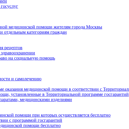
цией
 госуслуг
ичной медицинской помощи жителям города Москвы
и отдельным категориям граждан
ия рецептов
 здравоохранении
раво на социальную помощь
ности и самолечению
еме оказания медицинской помощи в соответствии с Территориа
мощи, установленные в Территориальной программе госгарантий
паратами, медицинскими изделиями
цинской помощи при которых осуществляется бесплатно
твии с программой госгарантий
медицинской помощи бесплатно