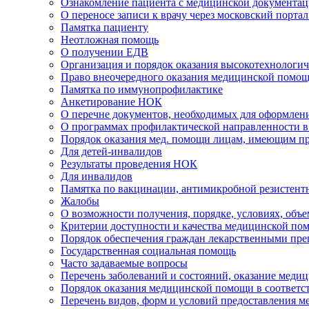
Ознакомление пациента с медицинской документа
О переносе записи к врачу через московский портал
Памятка пациенту
Неотложная помощь
О получении ЕДВ
Организация и порядок оказания высокотехнолог
Право внеочередного оказания медицинской помощ
Памятка по иммунопрофилактике
Анкетирование НОК
О перечне документов, необходимых для оформлен
О программах профилактической направленности в
Порядок оказания мед. помощи лицам, имеющим п
Для детей-инвалидов
Результаты проведения НОК
Для инвалидов
Памятка по вакцинации, антимикробной резистент
Жалобы
О возможности получения, порядке, условиях, объ
Критерии доступности и качества медицинской по
Порядок обеспечения граждан лекарственными пре
Государственная социальная помощь
Часто задаваемые вопросы
Перечень заболеваний и состояний, оказание меди
Порядок оказания медицинской помощи в соответс
Перечень видов, форм и условий предоставления 