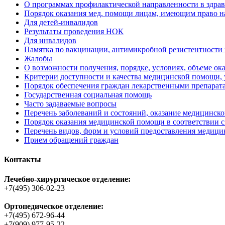
О программах профилактической направленности в здра
Порядок оказания мед. помощи лицам, имеющим право 
Для детей-инвалидов
Результаты проведения НОК
Для инвалидов
Памятка по вакцинации, антимикробной резистентности
Жалобы
О возможности получения, порядке, условиях, объеме о
Критерии доступности и качества медицинской помощи, 
Порядок обеспечения граждан лекарственными препарат
Государственная социальная помощь
Часто задаваемые вопросы
Перечень заболеваний и состояний, оказание медицинск
Порядок оказания медицинской помощи в соответствии с
Перечень видов, форм и условий предоставления медиц
Прием обращений граждан
Контакты
Лечебно-хирургическое отделение:
+7(495) 306-02-23
Ортопедическое отделение:
+7(495) 672-96-44
+7(909) 977-95-22