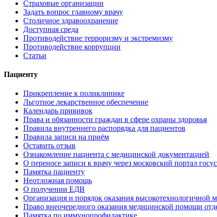
Страховые организации
Задать вопрос главному врачу
Столичное здравоохранение
Доступная среда
Противодействие терроризму и экстремизму
Противодействие коррупции
Статьи
Пациенту
Прикрепление к поликлинике
Льготное лекарственное обеспечение
Календарь прививок
Права и обязанности граждан в сфере охраны здоровья
Правила внутреннего распорядка для пациентов
Правила записи на приём
Оставить отзыв
Ознакомление пациента с медицинской документацией
О переносе записи к врачу через московский портал госу
Памятка пациенту
Неотложная помощь
О получении ЕДВ
Организация и порядок оказания высокотехнологичной
Право внеочередного оказания медицинской помощи отд
Памятка по иммунопрофилактике