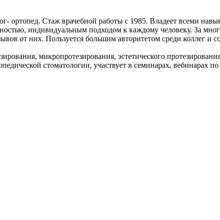
г- ортопед. Стаж врачебной работы с 1985. Владеет всеми нав
ностью, индивидуальным подходом к каждому человеку. За мно
ывов от них. Пользуется большим авторитетом среди коллег и с
тезирования, микропротезирования, эстетического протезирова
едической стоматологии, участвует в семинарах, вебинарах по