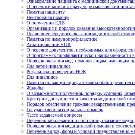
Ознакомление пациента с медицинской документа
О переносе записи к врачу через московский портал
Памятка пациенту
Неотложная помощь
О получении ЕДВ
Организация и порядок оказания высокотехнолог
Право внеочередного оказания медицинской помощ
Памятка по иммунопрофилактике
Анкетирование НОК
О перечне документов, необходимых для оформлен
О программах профилактической направленности в
Порядок оказания мед. помощи лицам, имеющим п
Для детей-инвалидов
Результаты проведения НОК
Для инвалидов
Памятка по вакцинации, антимикробной резистент
Жалобы
О возможности получения, порядке, условиях, объ
Критерии доступности и качества медицинской по
Порядок обеспечения граждан лекарственными пре
Государственная социальная помощь
Часто задаваемые вопросы
Перечень заболеваний и состояний, оказание меди
Порядок оказания медицинской помощи в соответс
Перечень видов, форм и условий предоставления 