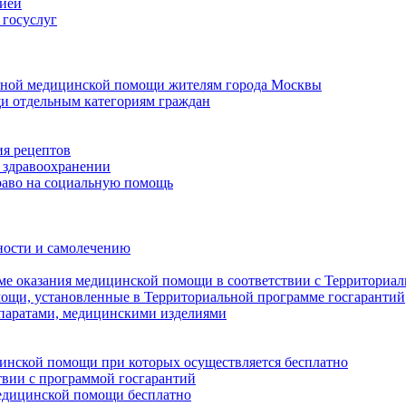
цией
 госуслуг
ичной медицинской помощи жителям города Москвы
и отдельным категориям граждан
ия рецептов
 здравоохранении
раво на социальную помощь
ности и самолечению
еме оказания медицинской помощи в соответствии с Территориа
мощи, установленные в Территориальной программе госгарантий
паратами, медицинскими изделиями
цинской помощи при которых осуществляется бесплатно
твии с программой госгарантий
медицинской помощи бесплатно